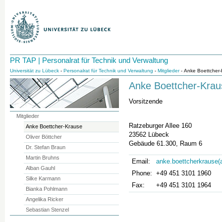
PR TAP | Personalrat für Technik und Verwaltung
Universität zu Lübeck
-
Personalrat für Technik und Verwaltung
-
Mitglieder
- Anke Boettcher
Anke Boettcher-Krau
Vorsitzende
Mitglieder
Ratzeburger Allee 160
Anke Boettcher-Krause
23562 Lübeck
Oliver Böttcher
Gebäude 61.300, Raum 6
Dr. Stefan Braun
Martin Bruhns
Email:
anke.boettcherkrause(a
Alban Gauhl
Phone:
+49 451 3101 1960
Silke Karmann
Fax:
+49 451 3101 1964
Bianka Pohlmann
Angelika Ricker
Sebastian Stenzel