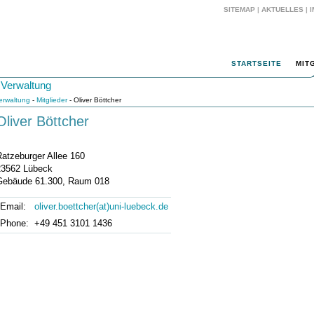
SITEMAP
|
AKTUELLES
|
STARTSEITE
MIT
 Verwaltung
Verwaltung
-
Mitglieder
- Oliver Böttcher
Oliver Böttcher
Ratzeburger Allee 160
23562 Lübeck
Gebäude 61.300, Raum 018
Email:
oliver.boettcher(at)uni-luebeck.de
Phone:
+49 451 3101 1436