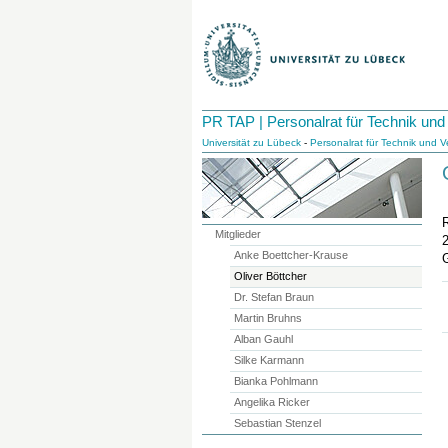
PR TAP | Personalrat für Technik und
Universität zu Lübeck
-
Personalrat für Technik und 
Mitglieder
Anke Boettcher-Krause
Oliver Böttcher
Dr. Stefan Braun
Martin Bruhns
Alban Gauhl
Silke Karmann
Bianka Pohlmann
Angelika Ricker
Sebastian Stenzel