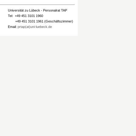
Universität zu Lübeck - Personalrat TAP
Tel: +49 451 3101 1960
+49 451 3101 1961 (Geschäftszimmer)
Email:
prtap(at)uni-luebeck.de